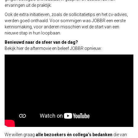
ervaringen uit de praktijk.
Ook de extra initiatieven, zoals de sollicitatietips en het cv-advies,
werden goed onthaald. Voor sommigen was JOBBR een eerste
kennismaking, voor anderen misschien wel de start van een
nieuwe stap in hun loopbaan.
Benieuwd naar de sfeer van de dag?
Bekijk hier de aftermovie en beleef JOBBR opnieuw:
We willen graag
alle bezoekers én collega’s bedanken
die van