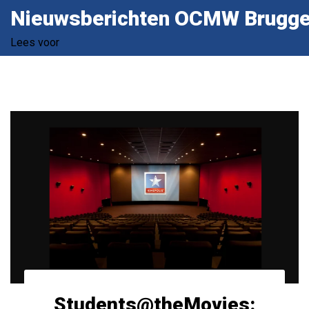
Nieuwsberichten OCMW Brugg
Lees voor
Students@theMovies: