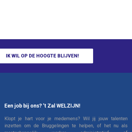
IK WIL OP DE HOOGTE BLIJVEN!
Een job bij ons? ’t Zal WELZIJN!
Klopt je hart voor je medemens? Wil jij jouw talenten
inzetten om de Bruggelingen te helpen, of het nu als